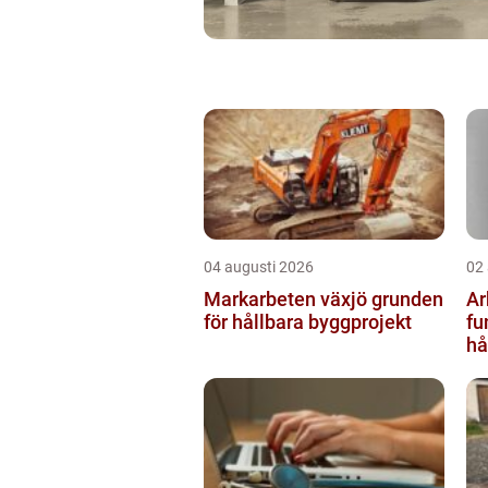
04 augusti 2026
02
Markarbeten växjö grunden
Ar
för hållbara byggprojekt
fu
hå