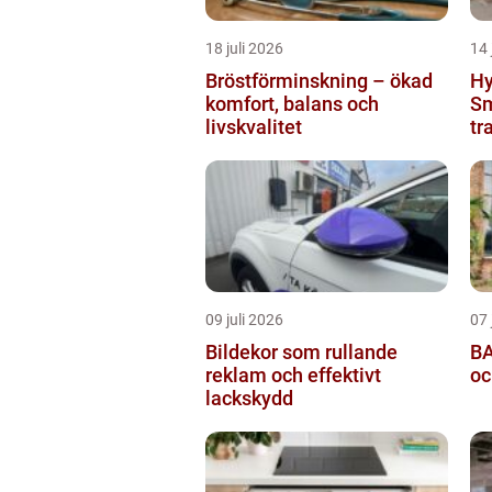
18 juli 2026
14 
Bröstförminskning – ökad
Hy
komfort, balans och
Sm
livskvalitet
tr
09 juli 2026
07 
Bildekor som rullande
BA
reklam och effektivt
oc
lackskydd