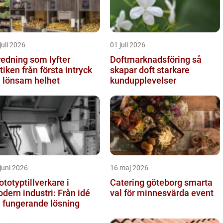
juli 2026
01 juli 2026
redning som lyfter
Doftmarknadsföring så
från första intryck
skapar doft starkare
ll lönsam helhet
kundupplevelser
juni 2026
16 maj 2026
ototyptillverkare i
Catering göteborg smarta
dern industri: Från idé
val för minnesvärda event
ll fungerande lösning