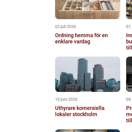
02 juli 2026
01 
Ordning hemma för en
In
enklare vardag
butiken 
ti
10 juni 2026
09 
Uthyrare komersiella
Pr
lokaler stockholm
mo
ti