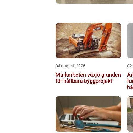
04 augusti 2026
02
Markarbeten växjö grunden
Ar
för hållbara byggprojekt
fu
hå