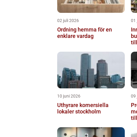
02 juli 2026
01 
Ordning hemma för en
In
enklare vardag
butiken 
ti
10 juni 2026
09 
Uthyrare komersiella
Pr
lokaler stockholm
mo
ti