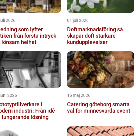
juli 2026
01 juli 2026
redning som lyfter
Doftmarknadsföring så
från första intryck
skapar doft starkare
ll lönsam helhet
kundupplevelser
juni 2026
16 maj 2026
ototyptillverkare i
Catering göteborg smarta
dern industri: Från idé
val för minnesvärda event
ll fungerande lösning