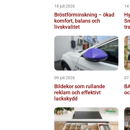
18 juli 2026
14 
Bröstförminskning – ökad
Hy
komfort, balans och
Sm
livskvalitet
tr
09 juli 2026
07 
Bildekor som rullande
BA
reklam och effektivt
oc
lackskydd