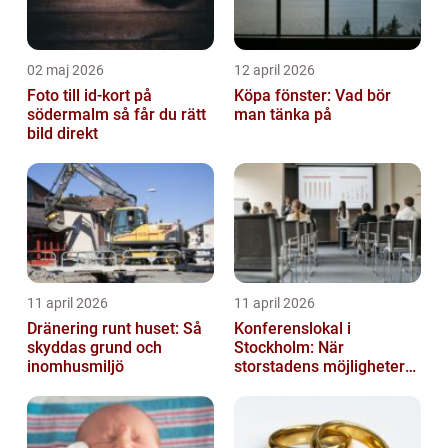
02 maj 2026
12 april 2026
Foto till id-kort på
Köpa fönster: Vad bör
södermalm så får du rätt
man tänka på
bild direkt
11 april 2026
11 april 2026
Dränering runt huset: Så
Konferenslokal i
skyddas grund och
Stockholm: När
inomhusmiljö
storstadens möjligheter
möter lugnet utanför