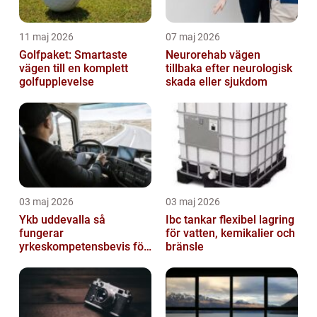
11 maj 2026
07 maj 2026
Golfpaket: Smartaste
Neurorehab vägen
vägen till en komplett
tillbaka efter neurologisk
golfupplevelse
skada eller sjukdom
03 maj 2026
03 maj 2026
Ykb uddevalla så
Ibc tankar flexibel lagring
fungerar
för vatten, kemikalier och
yrkeskompetensbevis för
bränsle
lastbil och buss