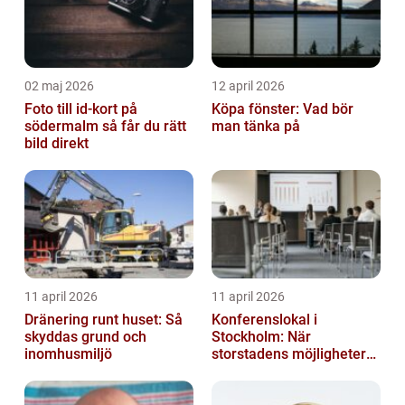
02 maj 2026
12 april 2026
Foto till id-kort på
Köpa fönster: Vad bör
södermalm så får du rätt
man tänka på
bild direkt
11 april 2026
11 april 2026
Dränering runt huset: Så
Konferenslokal i
skyddas grund och
Stockholm: När
inomhusmiljö
storstadens möjligheter
möter lugnet utanför