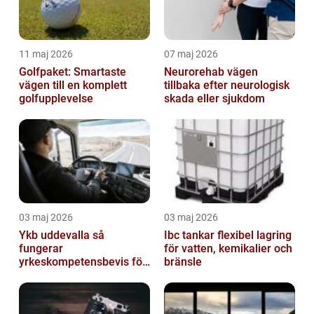
11 maj 2026
07 maj 2026
Golfpaket: Smartaste
Neurorehab vägen
vägen till en komplett
tillbaka efter neurologisk
golfupplevelse
skada eller sjukdom
03 maj 2026
03 maj 2026
Ykb uddevalla så
Ibc tankar flexibel lagring
fungerar
för vatten, kemikalier och
yrkeskompetensbevis för
bränsle
lastbil och buss