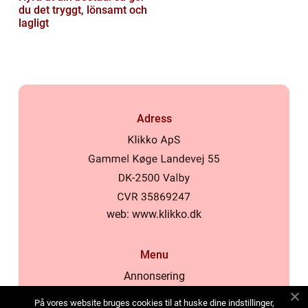
du det tryggt, lönsamt och
lagligt
Adress
web:
www.klikko.dk
Menu
Annonsering
Om oss
På vores website bruges cookies til at huske dine indstillinger,