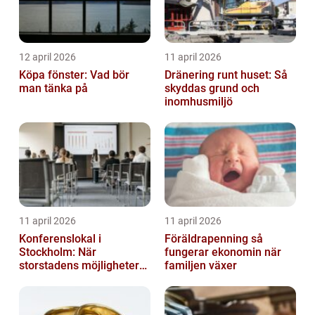
12 april 2026
11 april 2026
Köpa fönster: Vad bör
Dränering runt huset: Så
man tänka på
skyddas grund och
inomhusmiljö
11 april 2026
11 april 2026
Konferenslokal i
Föräldrapenning så
Stockholm: När
fungerar ekonomin när
storstadens möjligheter
familjen växer
möter lugnet utanför