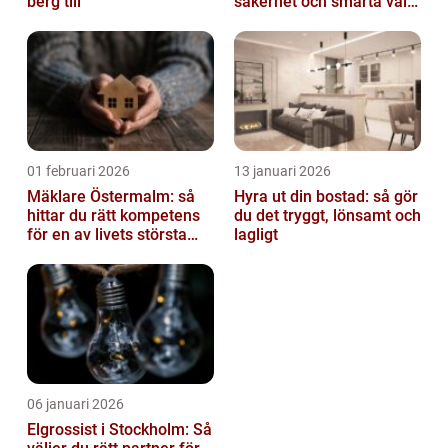
berg till
säkerhet och smarta val
av tankvagnar
01 februari 2026
13 januari 2026
Mäklare Östermalm: så
Hyra ut din bostad: så gör
hittar du rätt kompetens
du det tryggt, lönsamt och
för en av livets största
lagligt
affärer
06 januari 2026
Elgrossist i Stockholm: Så