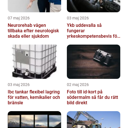
07 maj 2026
03 maj 2026
Neurorehab vägen
Ykb uddevalla så
tillbaka efter neurologisk
fungerar
skada eller sjukdom
yrkeskompetensbevis för
lastbil och buss
03 maj 2026
02 maj 2026
Ibc tankar flexibel lagring
Foto till id-kort på
för vatten, kemikalier och
södermalm så får du rätt
bränsle
bild direkt