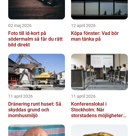
02 maj 2026
12 april 2026
Foto till id-kort på
Köpa fönster: Vad bör
södermalm så får du rätt
man tänka på
bild direkt
11 april 2026
11 april 2026
Dränering runt huset: Så
Konferenslokal i
skyddas grund och
Stockholm: När
inomhusmiljö
storstadens möjligheter
möter lugnet utanför