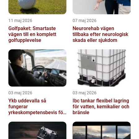
11 maj 2026
07 maj 2026
Golfpaket: Smartaste
Neurorehab vägen
vägen till en komplett
tillbaka efter neurologisk
golfupplevelse
skada eller sjukdom
03 maj 2026
03 maj 2026
Ykb uddevalla så
Ibc tankar flexibel lagring
fungerar
för vatten, kemikalier och
yrkeskompetensbevis för
bränsle
lastbil och buss