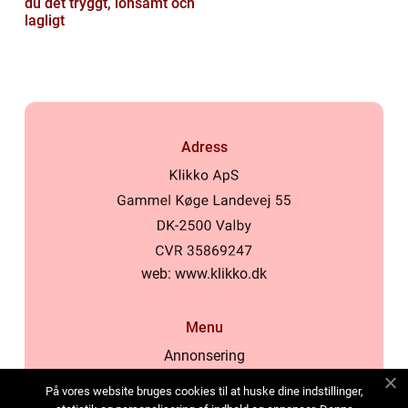
du det tryggt, lönsamt och
lagligt
Adress
web:
www.klikko.dk
Menu
Annonsering
Om oss
På vores website bruges cookies til at huske dine indstillinger,
Cookies