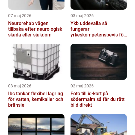
07 maj 2026
03 maj 2026
Neurorehab vägen
Ykb uddevalla så
tillbaka efter neurologisk
fungerar
skada eller sjukdom
yrkeskompetensbevis för
lastbil och buss
03 maj 2026
02 maj 2026
Ibc tankar flexibel lagring
Foto till id-kort på
för vatten, kemikalier och
södermalm så får du rätt
bränsle
bild direkt