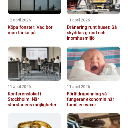
12 april 2026
11 april 2026
Köpa fönster: Vad bör
Dränering runt huset: Så
man tänka på
skyddas grund och
inomhusmiljö
11 april 2026
11 april 2026
Konferenslokal i
Föräldrapenning så
Stockholm: När
fungerar ekonomin när
storstadens möjligheter
familjen växer
möter lugnet utanför