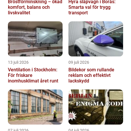
Bröstförminskning – ökad
Hyra släpvagn i Borås:
komfort, balans och
Smarta val för trygg
livskvalitet
transport
13 juli 2026
09 juli 2026
Ventilation i Stockholm:
Bildekor som rullande
För friskare
reklam och effektivt
inomhusklimat året runt
lackskydd
07 juli 2026
04 juli 2026