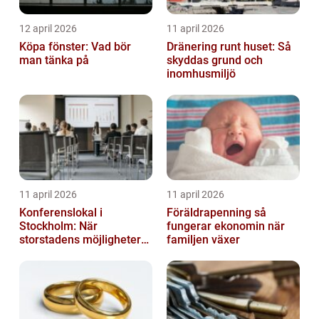
12 april 2026
11 april 2026
Köpa fönster: Vad bör
Dränering runt huset: Så
man tänka på
skyddas grund och
inomhusmiljö
11 april 2026
11 april 2026
Konferenslokal i
Föräldrapenning så
Stockholm: När
fungerar ekonomin när
storstadens möjligheter
familjen växer
möter lugnet utanför