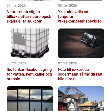
07 maj 2026
03 maj 2026
Neurorehab vägen
Ykb uddevalla så
tillbaka efter neurologisk
fungerar
skada eller sjukdom
yrkeskompetensbevis för
lastbil och buss
03 maj 2026
02 maj 2026
Ibc tankar flexibel lagring
Foto till id-kort på
för vatten, kemikalier och
södermalm så får du rätt
bränsle
bild direkt