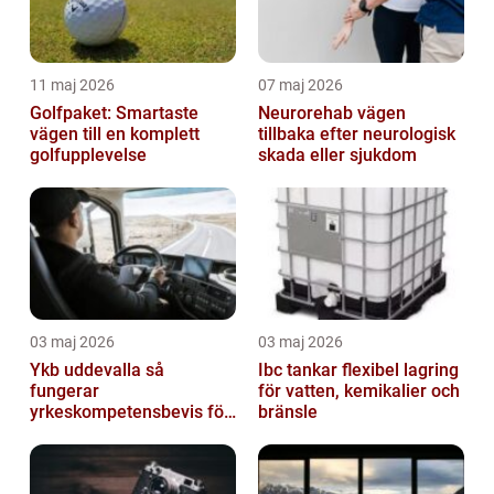
11 maj 2026
07 maj 2026
Golfpaket: Smartaste
Neurorehab vägen
vägen till en komplett
tillbaka efter neurologisk
golfupplevelse
skada eller sjukdom
03 maj 2026
03 maj 2026
Ykb uddevalla så
Ibc tankar flexibel lagring
fungerar
för vatten, kemikalier och
yrkeskompetensbevis för
bränsle
lastbil och buss