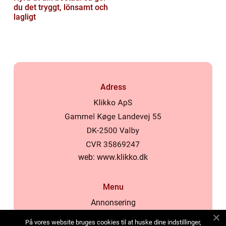
du det tryggt, lönsamt och
lagligt
Adress
web:
www.klikko.dk
Menu
Annonsering
Om oss
På vores website bruges cookies til at huske dine indstillinger,