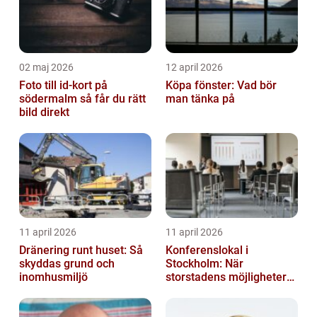
02 maj 2026
12 april 2026
Foto till id-kort på
Köpa fönster: Vad bör
södermalm så får du rätt
man tänka på
bild direkt
11 april 2026
11 april 2026
Dränering runt huset: Så
Konferenslokal i
skyddas grund och
Stockholm: När
inomhusmiljö
storstadens möjligheter
möter lugnet utanför