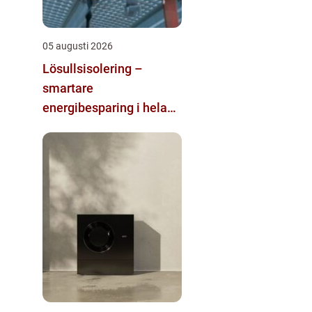
05 augusti 2026
Lösullsisolering –
smartare
energibesparing i hela
huset