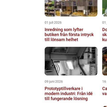
01 juli 2026
01 
Inredning som lyfter
Do
butiken från första intryck
sk
till lönsam helhet
ku
09 juni 2026
16
Prototyptillverkare i
Cat
modern industri: Från idé
va
till fungerande lösning