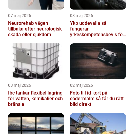
07 maj 2026
03 maj 2026
Neurorehab vägen
Ykb uddevalla så
tillbaka efter neurologisk
fungerar
skada eller sjukdom
yrkeskompetensbevis för
lastbil och buss
03 maj 2026
02 maj 2026
Ibc tankar flexibel lagring
Foto till id-kort på
för vatten, kemikalier och
södermalm så får du rätt
bränsle
bild direkt