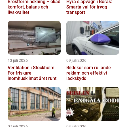
Bröstförminskning – ökad
Hyra släpvagn i Borås:
komfort, balans och
Smarta val för trygg
livskvalitet
transport
13 juli 2026
09 juli 2026
Ventilation i Stockholm:
Bildekor som rullande
För friskare
reklam och effektivt
inomhusklimat året runt
lackskydd
07 juli 2026
04 juli 2026