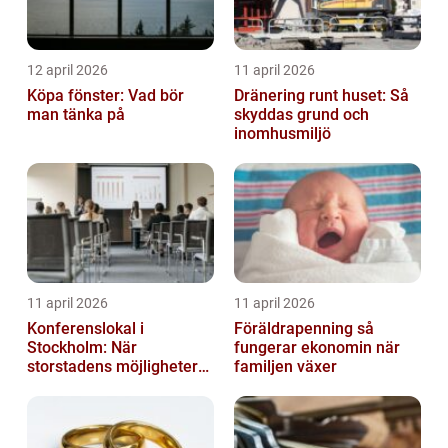
12 april 2026
11 april 2026
Köpa fönster: Vad bör
Dränering runt huset: Så
man tänka på
skyddas grund och
inomhusmiljö
11 april 2026
11 april 2026
Konferenslokal i
Föräldrapenning så
Stockholm: När
fungerar ekonomin när
storstadens möjligheter
familjen växer
möter lugnet utanför