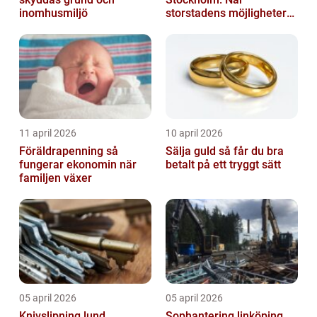
inomhusmiljö
storstadens möjligheter
möter lugnet utanför
11 april 2026
10 april 2026
Föräldrapenning så
Sälja guld så får du bra
fungerar ekonomin när
betalt på ett tryggt sätt
familjen växer
05 april 2026
05 april 2026
Knivslipning lund
Sophantering linköping