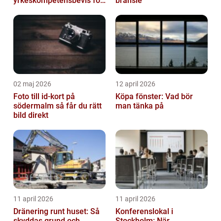
yrkeskompetensbevis för
bränsle
lastbil och buss
02 maj 2026
12 april 2026
Foto till id-kort på
Köpa fönster: Vad bör
södermalm så får du rätt
man tänka på
bild direkt
11 april 2026
11 april 2026
Dränering runt huset: Så
Konferenslokal i
skyddas grund och
Stockholm: När