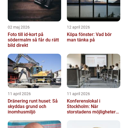
02 maj 2026
12 april 2026
Foto till id-kort på
Köpa fönster: Vad bör
södermalm så får du rätt
man tänka på
bild direkt
11 april 2026
11 april 2026
Dränering runt huset: Så
Konferenslokal i
skyddas grund och
Stockholm: När
inomhusmiljö
storstadens möjligheter
möter lugnet utanför