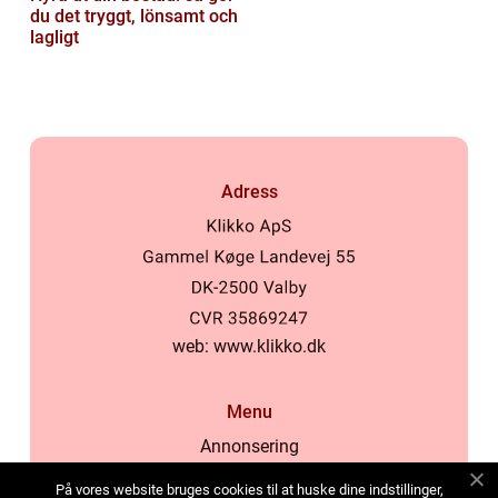
du det tryggt, lönsamt och
lagligt
Adress
web:
www.klikko.dk
Menu
Annonsering
Om oss
På vores website bruges cookies til at huske dine indstillinger,