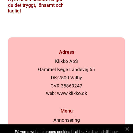
du det tryggt, lönsamt och
lagligt
Adress
web:
www.klikko.dk
Menu
Annonsering
Om oss
På vores website bruges cookies til at huske dine indstillinger,