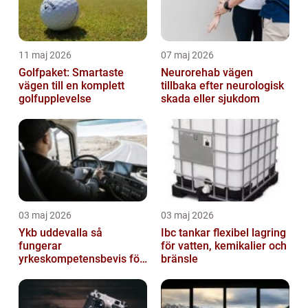
11 maj 2026
07 maj 2026
Golfpaket: Smartaste
Neurorehab vägen
vägen till en komplett
tillbaka efter neurologisk
golfupplevelse
skada eller sjukdom
03 maj 2026
03 maj 2026
Ykb uddevalla så
Ibc tankar flexibel lagring
fungerar
för vatten, kemikalier och
yrkeskompetensbevis för
bränsle
lastbil och buss