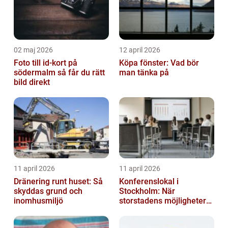
02 maj 2026
12 april 2026
Foto till id-kort på
Köpa fönster: Vad bör
södermalm så får du rätt
man tänka på
bild direkt
11 april 2026
11 april 2026
Dränering runt huset: Så
Konferenslokal i
skyddas grund och
Stockholm: När
inomhusmiljö
storstadens möjligheter
möter lugnet utanför