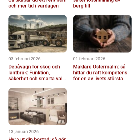
och mer tid i vardagen
berg till
03 februari 2026
01 februari 2026
Depåvagn för skog och
Mäklare Östermalm: så
lantbruk: Funktion,
hittar du rätt kompetens
säkerhet och smarta val
för en av livets största
av tankvagnar
affärer
13 januari 2026
Hyra ut din bostad: så gör