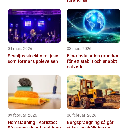
förändras
04 mars 2026
03 mars 2026
Scenljus stockholm ljuset
Fiberinstallation grunden
som formar upplevelsen
för ett stabilt och snabbt
nätverk
09 februari 2026
06 februari 2026
Hemstädning i Karlstad:
Bergsprängning så går
Så skapar du ett rent hem
säker losshållning av