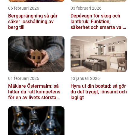
06 februari 2026
03 februari 2026
Bergsprängning så går
Depåvagn för skog och
säker losshållning av
lantbruk: Funktion,
berg till
säkerhet och smarta val
av tankvagnar
01 februari 2026
13 januari 2026
Mäklare Östermalm: så
Hyra ut din bostad: så gör
hittar du rätt kompetens
du det tryggt, lönsamt och
för en av livets största
lagligt
affärer