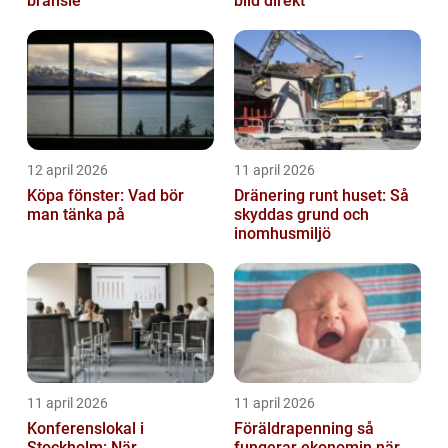
bränsle
bild direkt
12 april 2026
11 april 2026
Köpa fönster: Vad bör
Dränering runt huset: Så
man tänka på
skyddas grund och
inomhusmiljö
11 april 2026
11 april 2026
Konferenslokal i
Föräldrapenning så
Stockholm: När
fungerar ekonomin när