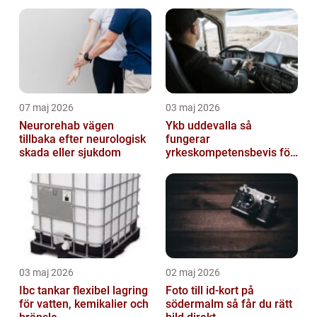
helhetsintrycket
07 maj 2026
03 maj 2026
Neurorehab vägen
Ykb uddevalla så
tillbaka efter neurologisk
fungerar
skada eller sjukdom
yrkeskompetensbevis för
lastbil och buss
03 maj 2026
02 maj 2026
Ibc tankar flexibel lagring
Foto till id-kort på
för vatten, kemikalier och
södermalm så får du rätt