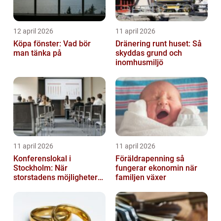
12 april 2026
11 april 2026
Köpa fönster: Vad bör
Dränering runt huset: Så
man tänka på
skyddas grund och
inomhusmiljö
11 april 2026
11 april 2026
Konferenslokal i
Föräldrapenning så
Stockholm: När
fungerar ekonomin när
storstadens möjligheter
familjen växer
möter lugnet utanför