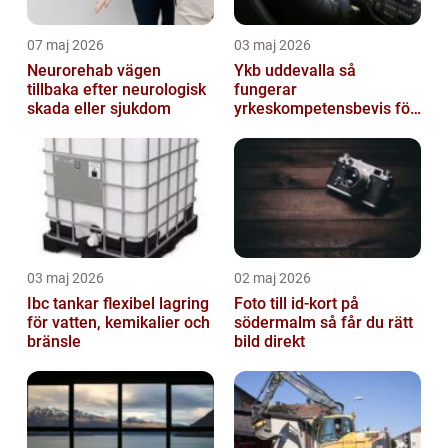
07 maj 2026
03 maj 2026
Neurorehab vägen
Ykb uddevalla så
tillbaka efter neurologisk
fungerar
skada eller sjukdom
yrkeskompetensbevis för
lastbil och buss
03 maj 2026
02 maj 2026
Ibc tankar flexibel lagring
Foto till id-kort på
för vatten, kemikalier och
södermalm så får du rätt
bränsle
bild direkt