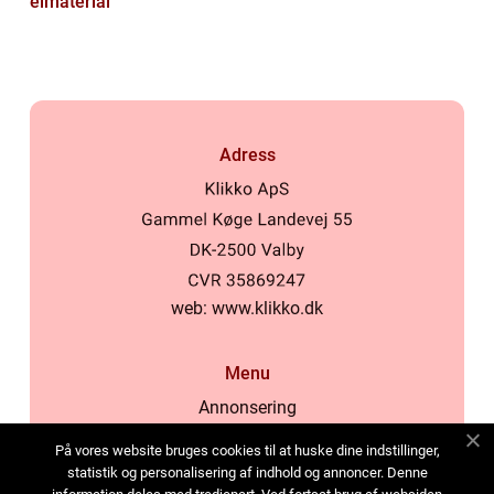
elmaterial
Adress
web:
www.klikko.dk
Menu
Annonsering
Om oss
På vores website bruges cookies til at huske dine indstillinger,
Cookies
statistik og personalisering af indhold og annoncer. Denne