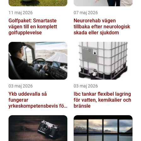
11 maj 2026
07 maj 2026
Golfpaket: Smartaste
Neurorehab vägen
vägen till en komplett
tillbaka efter neurologisk
golfupplevelse
skada eller sjukdom
03 maj 2026
03 maj 2026
Ykb uddevalla så
Ibc tankar flexibel lagring
fungerar
för vatten, kemikalier och
yrkeskompetensbevis för
bränsle
lastbil och buss