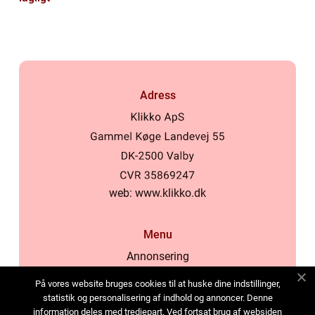
Adress
web:
www.klikko.dk
Menu
Annonsering
Om oss
På vores website bruges cookies til at huske dine indstillinger,
Cookies
statistik og personalisering af indhold og annoncer. Denne
information deles med tredjepart. Ved fortsat brug af websiden
Kontakta oss