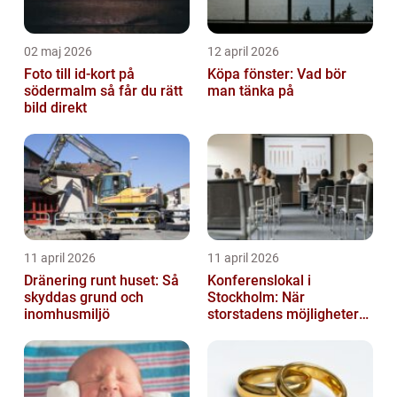
02 maj 2026
12 april 2026
Foto till id-kort på
Köpa fönster: Vad bör
södermalm så får du rätt
man tänka på
bild direkt
11 april 2026
11 april 2026
Dränering runt huset: Så
Konferenslokal i
skyddas grund och
Stockholm: När
inomhusmiljö
storstadens möjligheter
möter lugnet utanför