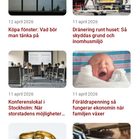
12 april 2026
11 april 2026
Köpa fönster: Vad bör
Dränering runt huset: Så
man tänka på
skyddas grund och
inomhusmiljö
11 april 2026
11 april 2026
Konferenslokal i
Föräldrapenning så
Stockholm: När
fungerar ekonomin när
storstadens möjligheter
familjen växer
möter lugnet utanför