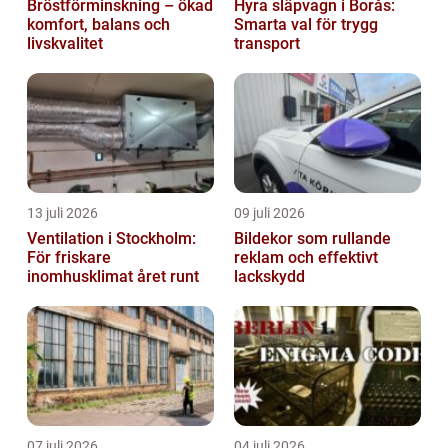
Bröstförminskning – ökad
Hyra släpvagn i Borås:
komfort, balans och
Smarta val för trygg
livskvalitet
transport
13 juli 2026
09 juli 2026
Ventilation i Stockholm:
Bildekor som rullande
För friskare
reklam och effektivt
inomhusklimat året runt
lackskydd
07 juli 2026
04 juli 2026