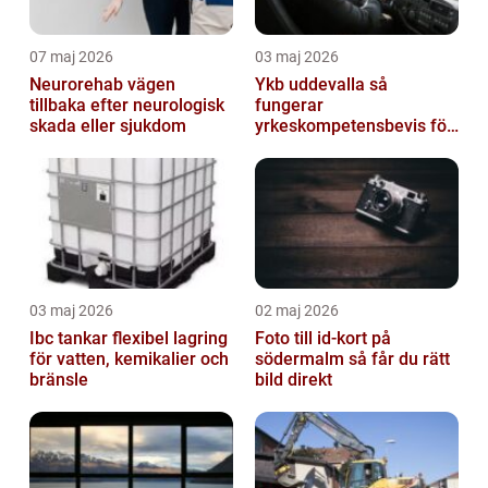
07 maj 2026
03 maj 2026
Neurorehab vägen
Ykb uddevalla så
tillbaka efter neurologisk
fungerar
skada eller sjukdom
yrkeskompetensbevis för
lastbil och buss
03 maj 2026
02 maj 2026
Ibc tankar flexibel lagring
Foto till id-kort på
för vatten, kemikalier och
södermalm så får du rätt
bränsle
bild direkt