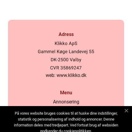
Adress
web:
www.klikko.dk
Menu
Annonsering
Om oss
På vores website bruges cookies til at huske dine indstillinger,
Cookies
statistik og personalisering af indhold og annoncer. Denne
information deles med tredjepart. Ved fortsat brug af websiden
Kontakta oss
godkender du cookiepolitikken.