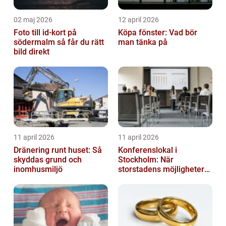
02 maj 2026
12 april 2026
Foto till id-kort på
Köpa fönster: Vad bör
södermalm så får du rätt
man tänka på
bild direkt
11 april 2026
11 april 2026
Dränering runt huset: Så
Konferenslokal i
skyddas grund och
Stockholm: När
inomhusmiljö
storstadens möjligheter
möter lugnet utanför