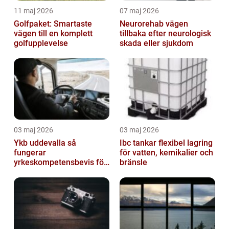
11 maj 2026
07 maj 2026
Golfpaket: Smartaste
Neurorehab vägen
vägen till en komplett
tillbaka efter neurologisk
golfupplevelse
skada eller sjukdom
03 maj 2026
03 maj 2026
Ykb uddevalla så
Ibc tankar flexibel lagring
fungerar
för vatten, kemikalier och
yrkeskompetensbevis för
bränsle
lastbil och buss