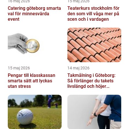
16 maj 2026
15 maj 2026
Catering göteborg smarta
Teaterkurs stockholm för
val för minnesvärda
den som vill våga mer på
event
scen och i vardagen
15 maj 2026
14 maj 2026
Pengar till klasskassan
Takmålning i Göteborg:
smarta sätt att lyckas
Så förlänger du takets
utan stress
livslängd och höjer
helhetsintrycket