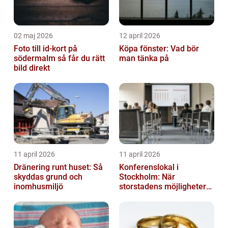
02 maj 2026
12 april 2026
Foto till id-kort på
Köpa fönster: Vad bör
södermalm så får du rätt
man tänka på
bild direkt
11 april 2026
11 april 2026
Dränering runt huset: Så
Konferenslokal i
skyddas grund och
Stockholm: När
inomhusmiljö
storstadens möjligheter
möter lugnet utanför