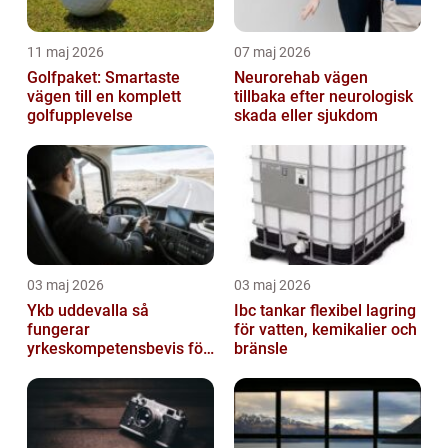
11 maj 2026
07 maj 2026
Golfpaket: Smartaste
Neurorehab vägen
vägen till en komplett
tillbaka efter neurologisk
golfupplevelse
skada eller sjukdom
03 maj 2026
03 maj 2026
Ykb uddevalla så
Ibc tankar flexibel lagring
fungerar
för vatten, kemikalier och
yrkeskompetensbevis för
bränsle
lastbil och buss