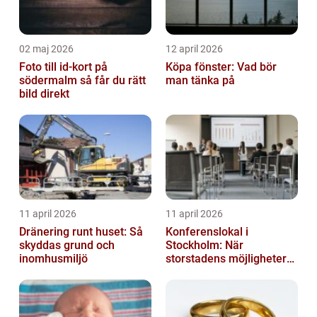
02 maj 2026
12 april 2026
Foto till id-kort på
Köpa fönster: Vad bör
södermalm så får du rätt
man tänka på
bild direkt
11 april 2026
11 april 2026
Dränering runt huset: Så
Konferenslokal i
skyddas grund och
Stockholm: När
inomhusmiljö
storstadens möjligheter
möter lugnet utanför