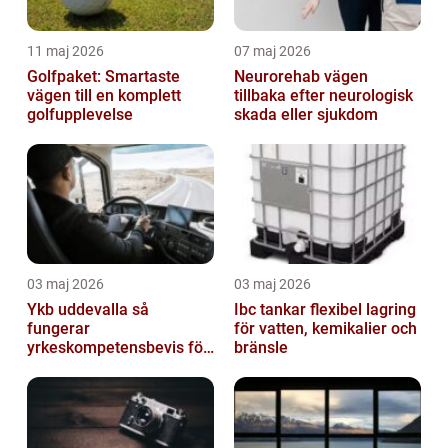
11 maj 2026
07 maj 2026
Golfpaket: Smartaste
Neurorehab vägen
vägen till en komplett
tillbaka efter neurologisk
golfupplevelse
skada eller sjukdom
03 maj 2026
03 maj 2026
Ykb uddevalla så
Ibc tankar flexibel lagring
fungerar
för vatten, kemikalier och
yrkeskompetensbevis för
bränsle
lastbil och buss