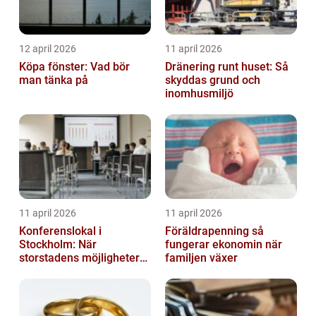
12 april 2026
11 april 2026
Köpa fönster: Vad bör
Dränering runt huset: Så
man tänka på
skyddas grund och
inomhusmiljö
11 april 2026
11 april 2026
Konferenslokal i
Föräldrapenning så
Stockholm: När
fungerar ekonomin när
storstadens möjligheter
familjen växer
möter lugnet utanför