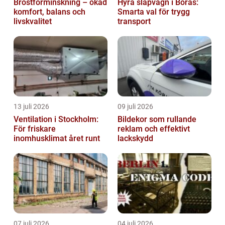
Bröstförminskning – ökad
Hyra släpvagn i Borås:
komfort, balans och
Smarta val för trygg
livskvalitet
transport
13 juli 2026
09 juli 2026
Ventilation i Stockholm:
Bildekor som rullande
För friskare
reklam och effektivt
inomhusklimat året runt
lackskydd
07 juli 2026
04 juli 2026