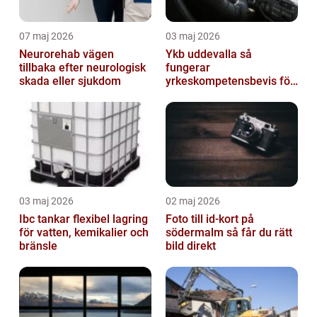
07 maj 2026
03 maj 2026
Neurorehab vägen
Ykb uddevalla så
tillbaka efter neurologisk
fungerar
skada eller sjukdom
yrkeskompetensbevis för
lastbil och buss
03 maj 2026
02 maj 2026
Ibc tankar flexibel lagring
Foto till id-kort på
för vatten, kemikalier och
södermalm så får du rätt
bränsle
bild direkt