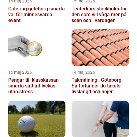
16 maj 2026
15 maj 2026
Catering göteborg smarta
Teaterkurs stockholm för
val för minnesvärda
den som vill våga mer på
event
scen och i vardagen
15 maj 2026
14 maj 2026
Pengar till klasskassan
Takmålning i Göteborg:
smarta sätt att lyckas
Så förlänger du takets
utan stress
livslängd och höjer
helhetsintrycket