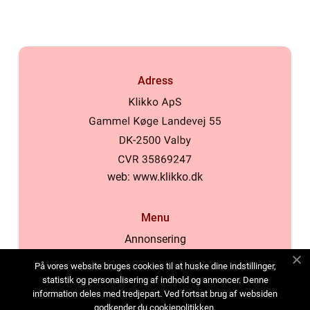
Adress
web:
www.klikko.dk
Menu
Annonsering
Om oss
På vores website bruges cookies til at huske dine indstillinger,
Cookies
statistik og personalisering af indhold og annoncer. Denne
information deles med tredjepart. Ved fortsat brug af websiden
Kontakta oss
godkender du cookiepolitikken.