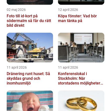
02 maj 2026
12 april 2026
Foto till id-kort på
Köpa fönster: Vad bör
södermalm så får du rätt
man tänka på
bild direkt
11 april 2026
11 april 2026
Dränering runt huset: Så
Konferenslokal i
skyddas grund och
Stockholm: När
inomhusmiljö
storstadens möjligheter
möter lugnet utanför