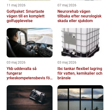
11 maj 2026
07 maj 2026
Golfpaket: Smartaste
Neurorehab vägen
vägen till en komplett
tillbaka efter neurologisk
golfupplevelse
skada eller sjukdom
03 maj 2026
03 maj 2026
Ykb uddevalla så
Ibc tankar flexibel lagring
fungerar
för vatten, kemikalier och
yrkeskompetensbevis för
bränsle
lastbil och buss