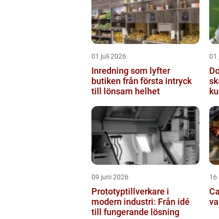
01 juli 2026
01 
Inredning som lyfter
Do
butiken från första intryck
sk
till lönsam helhet
ku
09 juni 2026
16
Prototyptillverkare i
Cat
modern industri: Från idé
va
till fungerande lösning