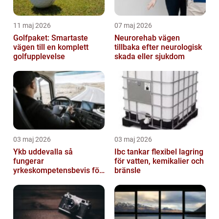
11 maj 2026
07 maj 2026
Golfpaket: Smartaste
Neurorehab vägen
vägen till en komplett
tillbaka efter neurologisk
golfupplevelse
skada eller sjukdom
03 maj 2026
03 maj 2026
Ykb uddevalla så
Ibc tankar flexibel lagring
fungerar
för vatten, kemikalier och
yrkeskompetensbevis för
bränsle
lastbil och buss