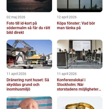
02 maj 2026
12 april 2026
Foto till id-kort på
Köpa fönster: Vad bör
södermalm så får du rätt
man tänka på
bild direkt
11 april 2026
11 april 2026
Dränering runt huset: Så
Konferenslokal i
skyddas grund och
Stockholm: När
inomhusmiljö
storstadens möjligheter
möter lugnet utanför