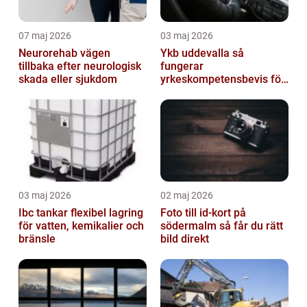
07 maj 2026
03 maj 2026
Neurorehab vägen
Ykb uddevalla så
tillbaka efter neurologisk
fungerar
skada eller sjukdom
yrkeskompetensbevis för
lastbil och buss
03 maj 2026
02 maj 2026
Ibc tankar flexibel lagring
Foto till id-kort på
för vatten, kemikalier och
södermalm så får du rätt
bränsle
bild direkt