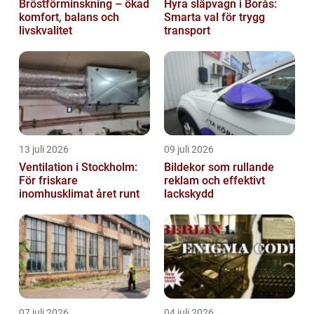
Bröstförminskning – ökad
Hyra släpvagn i Borås:
komfort, balans och
Smarta val för trygg
livskvalitet
transport
13 juli 2026
09 juli 2026
Ventilation i Stockholm:
Bildekor som rullande
För friskare
reklam och effektivt
inomhusklimat året runt
lackskydd
07 juli 2026
04 juli 2026