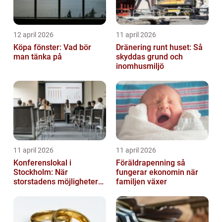
12 april 2026
11 april 2026
Köpa fönster: Vad bör
Dränering runt huset: Så
man tänka på
skyddas grund och
inomhusmiljö
11 april 2026
11 april 2026
Konferenslokal i
Föräldrapenning så
Stockholm: När
fungerar ekonomin när
storstadens möjligheter
familjen växer
möter lugnet utanför