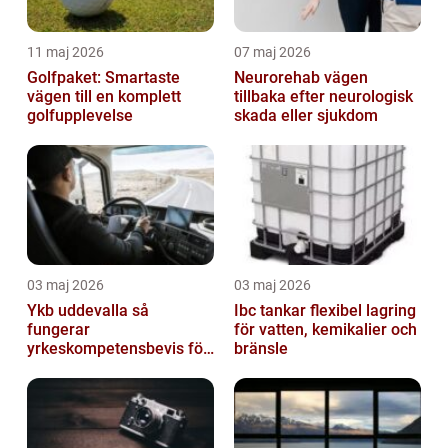
11 maj 2026
07 maj 2026
Golfpaket: Smartaste
Neurorehab vägen
vägen till en komplett
tillbaka efter neurologisk
golfupplevelse
skada eller sjukdom
03 maj 2026
03 maj 2026
Ykb uddevalla så
Ibc tankar flexibel lagring
fungerar
för vatten, kemikalier och
yrkeskompetensbevis för
bränsle
lastbil och buss