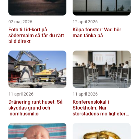
02 maj 2026
12 april 2026
Foto till id-kort på
Köpa fönster: Vad bör
södermalm så får du rätt
man tänka på
bild direkt
11 april 2026
11 april 2026
Dränering runt huset: Så
Konferenslokal i
skyddas grund och
Stockholm: När
inomhusmiljö
storstadens möjligheter
möter lugnet utanför