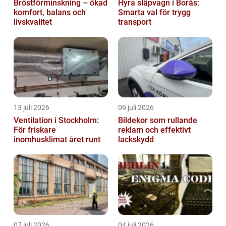
Bröstförminskning – ökad
Hyra släpvagn i Borås:
komfort, balans och
Smarta val för trygg
livskvalitet
transport
13 juli 2026
09 juli 2026
Ventilation i Stockholm:
Bildekor som rullande
För friskare
reklam och effektivt
inomhusklimat året runt
lackskydd
07 juli 2026
04 juli 2026