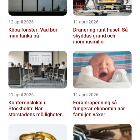
12 april 2026
11 april 2026
Köpa fönster: Vad bör
Dränering runt huset: Så
man tänka på
skyddas grund och
inomhusmiljö
11 april 2026
11 april 2026
Konferenslokal i
Föräldrapenning så
Stockholm: När
fungerar ekonomin när
storstadens möjligheter
familjen växer
möter lugnet utanför