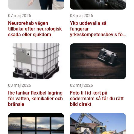
07 maj 2026
03 maj 2026
Neurorehab vägen
Ykb uddevalla så
tillbaka efter neurologisk
fungerar
skada eller sjukdom
yrkeskompetensbevis för
lastbil och buss
03 maj 2026
02 maj 2026
Ibc tankar flexibel lagring
Foto till id-kort på
för vatten, kemikalier och
södermalm så får du rätt
bränsle
bild direkt