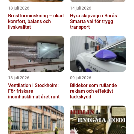
18 juli 2026
14 juli 2026
Bröstförminskning – ökad
Hyra släpvagn i Borås:
komfort, balans och
Smarta val för trygg
livskvalitet
transport
13 juli 2026
09 juli 2026
Ventilation i Stockholm:
Bildekor som rullande
För friskare
reklam och effektivt
inomhusklimat året runt
lackskydd