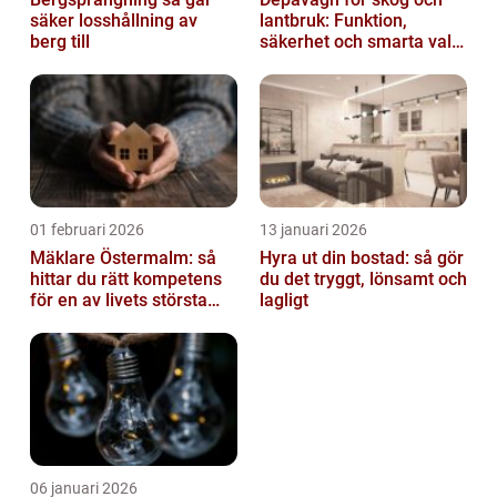
säker losshållning av
lantbruk: Funktion,
berg till
säkerhet och smarta val
av tankvagnar
01 februari 2026
13 januari 2026
Mäklare Östermalm: så
Hyra ut din bostad: så gör
hittar du rätt kompetens
du det tryggt, lönsamt och
för en av livets största
lagligt
affärer
06 januari 2026