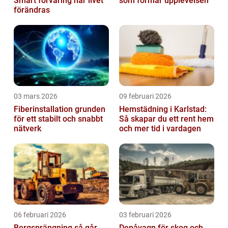
Smart förvaring när livet
som formar upplevelsen
förändras
03 mars 2026
09 februari 2026
Fiberinstallation grunden
Hemstädning i Karlstad:
för ett stabilt och snabbt
Så skapar du ett rent hem
nätverk
och mer tid i vardagen
06 februari 2026
03 februari 2026
Bergsprängning så går
Depåvagn för skog och