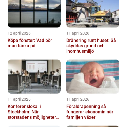
12 april 2026
11 april 2026
Köpa fönster: Vad bör
Dränering runt huset: Så
man tänka på
skyddas grund och
inomhusmiljö
11 april 2026
11 april 2026
Konferenslokal i
Föräldrapenning så
Stockholm: När
fungerar ekonomin när
storstadens möjligheter
familjen växer
möter lugnet utanför