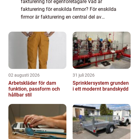
fakturering för egenföretagare Vad är
fakturering för enskilda firmor? För enskilda
firmor är fakturering en central del av
verksamheten. Genom att skicka fakturor till
sina kunder kan de kräva betalning ...
02 augusti 2026
31 juli 2026
Arbetskläder för dam
Sprinklersystem grunden
funktion, passform och
i ett modernt brandskydd
hållbar stil