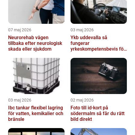
07 maj 2026
03 maj 2026
Neurorehab vägen
Ykb uddevalla så
tillbaka efter neurologisk
fungerar
skada eller sjukdom
yrkeskompetensbevis för
lastbil och buss
03 maj 2026
02 maj 2026
Ibc tankar flexibel lagring
Foto till id-kort på
för vatten, kemikalier och
södermalm så får du rätt
bränsle
bild direkt