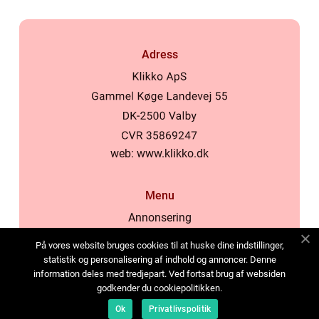
Adress
web:
www.klikko.dk
Menu
Annonsering
Om oss
På vores website bruges cookies til at huske dine indstillinger,
Cookies
statistik og personalisering af indhold og annoncer. Denne
information deles med tredjepart. Ved fortsat brug af websiden
Kontakta oss
godkender du cookiepolitikken.
Sitemap
Ok
Privatlivspolitik