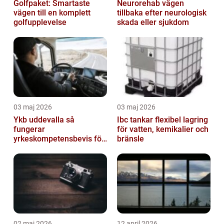
Golfpaket: Smartaste
Neurorehab vägen
vägen till en komplett
tillbaka efter neurologisk
golfupplevelse
skada eller sjukdom
03 maj 2026
03 maj 2026
Ykb uddevalla så
Ibc tankar flexibel lagring
fungerar
för vatten, kemikalier och
yrkeskompetensbevis för
bränsle
lastbil och buss
02 maj 2026
12 april 2026