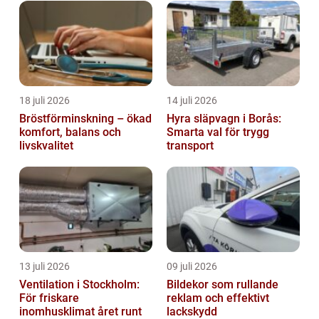
18 juli 2026
14 juli 2026
Bröstförminskning – ökad
Hyra släpvagn i Borås:
komfort, balans och
Smarta val för trygg
livskvalitet
transport
13 juli 2026
09 juli 2026
Ventilation i Stockholm:
Bildekor som rullande
För friskare
reklam och effektivt
inomhusklimat året runt
lackskydd