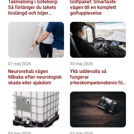
Takmålning i Göteborg:
Golfpaket: Smartaste
Så förlänger du takets
vägen till en komplett
livslängd och höjer
golfupplevelse
helhetsintrycket
07 maj 2026
03 maj 2026
Neurorehab vägen
Ykb uddevalla så
tillbaka efter neurologisk
fungerar
skada eller sjukdom
yrkeskompetensbevis för
lastbil och buss
03 maj 2026
02 maj 2026