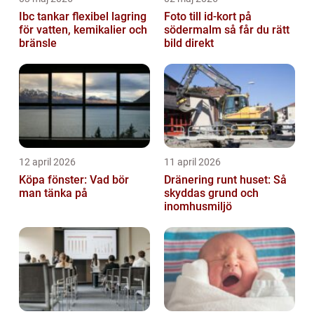
Ibc tankar flexibel lagring
Foto till id-kort på
för vatten, kemikalier och
södermalm så får du rätt
bränsle
bild direkt
12 april 2026
11 april 2026
Köpa fönster: Vad bör
Dränering runt huset: Så
man tänka på
skyddas grund och
inomhusmiljö