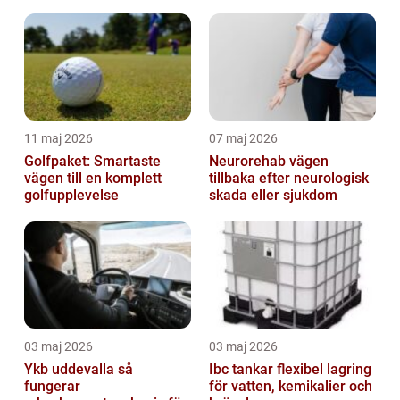
helhetsintrycket
11 maj 2026
07 maj 2026
Golfpaket: Smartaste
Neurorehab vägen
vägen till en komplett
tillbaka efter neurologisk
golfupplevelse
skada eller sjukdom
03 maj 2026
03 maj 2026
Ykb uddevalla så
Ibc tankar flexibel lagring
fungerar
för vatten, kemikalier och