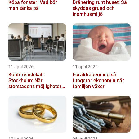
Köpa fönster: Vad bör
Dränering runt huset: Så
man tänka på
skyddas grund och
inomhusmiljö
11 april 2026
11 april 2026
Konferenslokal i
Föräldrapenning så
Stockholm: När
fungerar ekonomin när
storstadens möjligheter
familjen växer
möter lugnet utanför