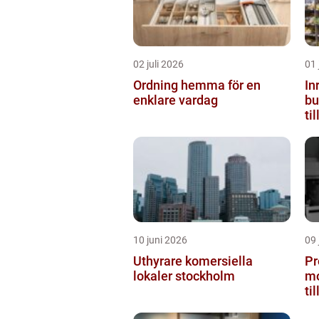
02 juli 2026
01 
Ordning hemma för en
In
enklare vardag
butiken 
ti
10 juni 2026
09 
Uthyrare komersiella
Pr
lokaler stockholm
mo
ti