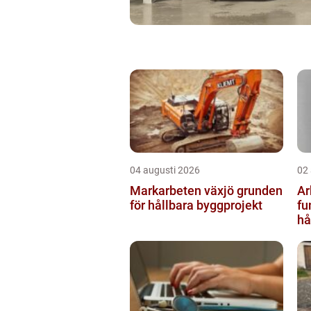
04 augusti 2026
02
Markarbeten växjö grunden
Ar
för hållbara byggprojekt
fu
hå