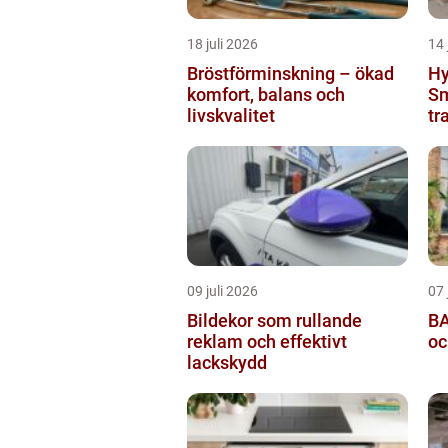
18 juli 2026
14 
Bröstförminskning – ökad
Hy
komfort, balans och
Sm
livskvalitet
tr
09 juli 2026
07 
Bildekor som rullande
BA
reklam och effektivt
oc
lackskydd