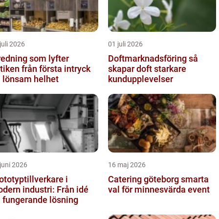
juli 2026
01 juli 2026
redning som lyfter
Doftmarknadsföring så
från första intryck
skapar doft starkare
ll lönsam helhet
kundupplevelser
juni 2026
16 maj 2026
ototyptillverkare i
Catering göteborg smarta
dern industri: Från idé
val för minnesvärda event
ll fungerande lösning