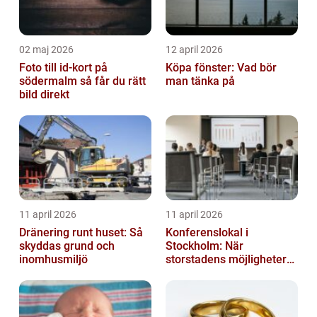
02 maj 2026
12 april 2026
Foto till id-kort på
Köpa fönster: Vad bör
södermalm så får du rätt
man tänka på
bild direkt
11 april 2026
11 april 2026
Dränering runt huset: Så
Konferenslokal i
skyddas grund och
Stockholm: När
inomhusmiljö
storstadens möjligheter
möter lugnet utanför