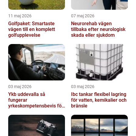
11 maj 2026
07 maj 2026
Golfpaket: Smartaste
Neurorehab vägen
vägen till en komplett
tillbaka efter neurologisk
golfupplevelse
skada eller sjukdom
03 maj 2026
03 maj 2026
Ykb uddevalla så
Ibc tankar flexibel lagring
fungerar
för vatten, kemikalier och
yrkeskompetensbevis för
bränsle
lastbil och buss