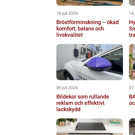
18 juli 2026
14 
Bröstförminskning – ökad
Hy
komfort, balans och
Sm
livskvalitet
tr
09 juli 2026
07 
Bildekor som rullande
BA
reklam och effektivt
oc
lackskydd