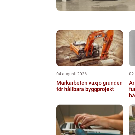
04 augusti 2026
02
Markarbeten växjö grunden
Ar
för hållbara byggprojekt
fu
hå