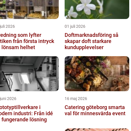
juli 2026
01 juli 2026
redning som lyfter
Doftmarknadsföring så
från första intryck
skapar doft starkare
ll lönsam helhet
kundupplevelser
juni 2026
16 maj 2026
ototyptillverkare i
Catering göteborg smarta
dern industri: Från idé
val för minnesvärda event
ll fungerande lösning