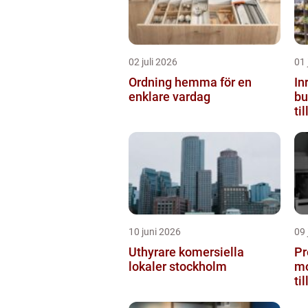
02 juli 2026
01 
Ordning hemma för en
In
enklare vardag
butiken 
ti
10 juni 2026
09 
Uthyrare komersiella
Pr
lokaler stockholm
mo
ti