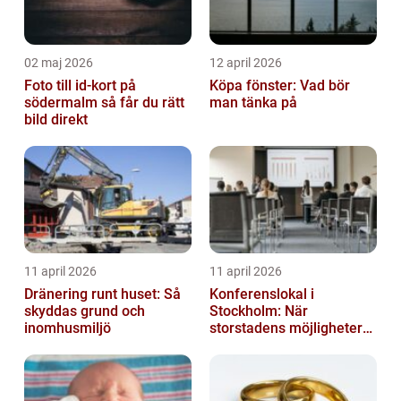
02 maj 2026
12 april 2026
Foto till id-kort på
Köpa fönster: Vad bör
södermalm så får du rätt
man tänka på
bild direkt
11 april 2026
11 april 2026
Dränering runt huset: Så
Konferenslokal i
skyddas grund och
Stockholm: När
inomhusmiljö
storstadens möjligheter
möter lugnet utanför