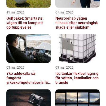
11 maj 2026
07 maj 2026
Golfpaket: Smartaste
Neurorehab vägen
vägen till en komplett
tillbaka efter neurologisk
golfupplevelse
skada eller sjukdom
03 maj 2026
03 maj 2026
Ykb uddevalla så
Ibc tankar flexibel lagring
fungerar
för vatten, kemikalier och
yrkeskompetensbevis för
bränsle
lastbil och buss