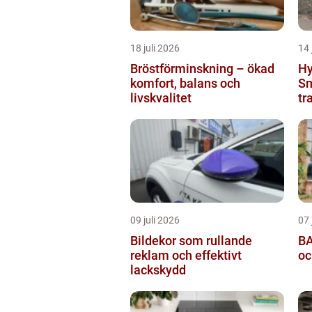
18 juli 2026
14 
Bröstförminskning – ökad
Hy
komfort, balans och
Sm
livskvalitet
tr
09 juli 2026
07 
Bildekor som rullande
BA
reklam och effektivt
oc
lackskydd