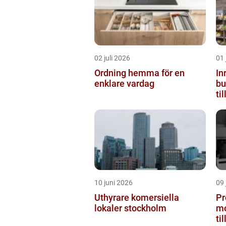
02 juli 2026
01 
Ordning hemma för en
In
enklare vardag
butiken 
ti
10 juni 2026
09 
Uthyrare komersiella
Pr
lokaler stockholm
mo
ti