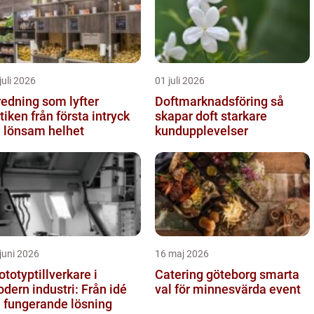
juli 2026
01 juli 2026
redning som lyfter
Doftmarknadsföring så
från första intryck
skapar doft starkare
ll lönsam helhet
kundupplevelser
juni 2026
16 maj 2026
ototyptillverkare i
Catering göteborg smarta
dern industri: Från idé
val för minnesvärda event
ll fungerande lösning