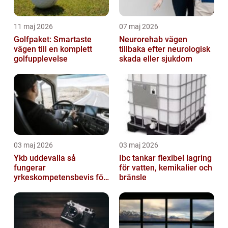
11 maj 2026
07 maj 2026
Golfpaket: Smartaste
Neurorehab vägen
vägen till en komplett
tillbaka efter neurologisk
golfupplevelse
skada eller sjukdom
03 maj 2026
03 maj 2026
Ykb uddevalla så
Ibc tankar flexibel lagring
fungerar
för vatten, kemikalier och
yrkeskompetensbevis för
bränsle
lastbil och buss