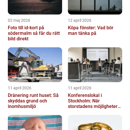
02 maj 2026
12 april 2026
Foto till id-kort på
Köpa fönster: Vad bör
södermalm så får du rätt
man tänka på
bild direkt
11 april 2026
11 april 2026
Dränering runt huset: Så
Konferenslokal i
skyddas grund och
Stockholm: När
inomhusmiljö
storstadens möjligheter
möter lugnet utanför