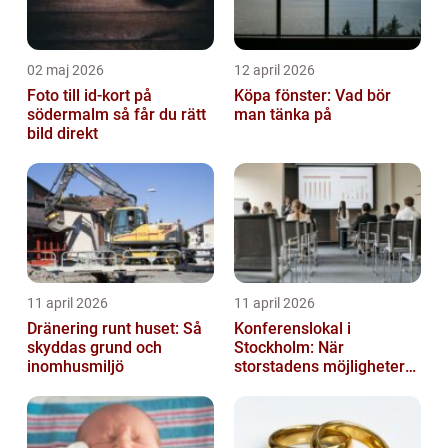
02 maj 2026
12 april 2026
Foto till id-kort på
Köpa fönster: Vad bör
södermalm så får du rätt
man tänka på
bild direkt
11 april 2026
11 april 2026
Dränering runt huset: Så
Konferenslokal i
skyddas grund och
Stockholm: När
inomhusmiljö
storstadens möjligheter
möter lugnet utanför