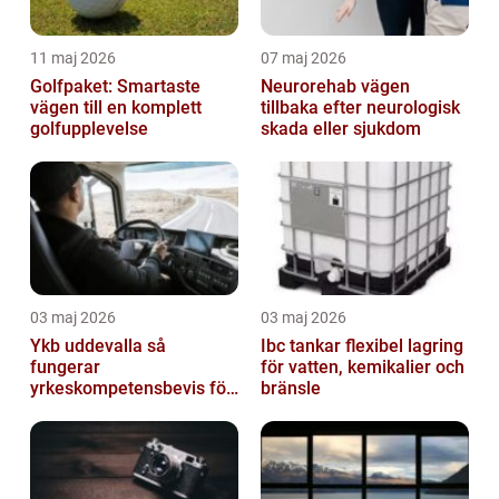
11 maj 2026
07 maj 2026
Golfpaket: Smartaste
Neurorehab vägen
vägen till en komplett
tillbaka efter neurologisk
golfupplevelse
skada eller sjukdom
03 maj 2026
03 maj 2026
Ykb uddevalla så
Ibc tankar flexibel lagring
fungerar
för vatten, kemikalier och
yrkeskompetensbevis för
bränsle
lastbil och buss