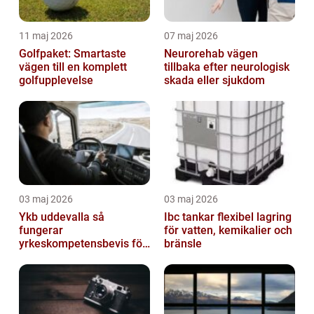
11 maj 2026
07 maj 2026
Golfpaket: Smartaste
Neurorehab vägen
vägen till en komplett
tillbaka efter neurologisk
golfupplevelse
skada eller sjukdom
03 maj 2026
03 maj 2026
Ykb uddevalla så
Ibc tankar flexibel lagring
fungerar
för vatten, kemikalier och
yrkeskompetensbevis för
bränsle
lastbil och buss