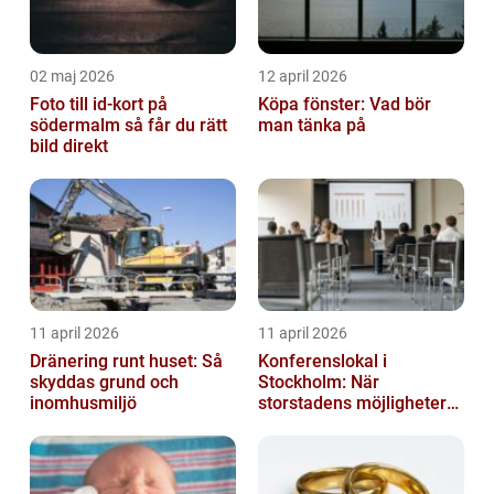
02 maj 2026
12 april 2026
Foto till id-kort på
Köpa fönster: Vad bör
södermalm så får du rätt
man tänka på
bild direkt
11 april 2026
11 april 2026
Dränering runt huset: Så
Konferenslokal i
skyddas grund och
Stockholm: När
inomhusmiljö
storstadens möjligheter
möter lugnet utanför