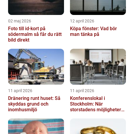
02 maj 2026
12 april 2026
Foto till id-kort på
Köpa fönster: Vad bör
södermalm så får du rätt
man tänka på
bild direkt
11 april 2026
11 april 2026
Dränering runt huset: Så
Konferenslokal i
skyddas grund och
Stockholm: När
inomhusmiljö
storstadens möjligheter
möter lugnet utanför