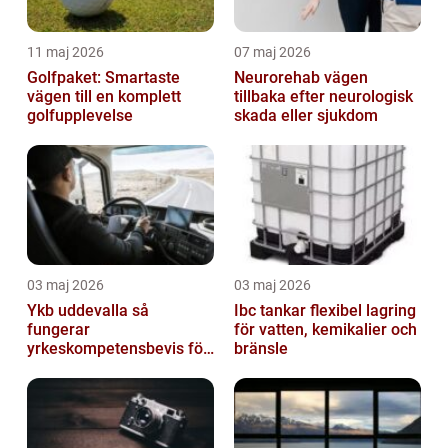
11 maj 2026
07 maj 2026
Golfpaket: Smartaste
Neurorehab vägen
vägen till en komplett
tillbaka efter neurologisk
golfupplevelse
skada eller sjukdom
03 maj 2026
03 maj 2026
Ykb uddevalla så
Ibc tankar flexibel lagring
fungerar
för vatten, kemikalier och
yrkeskompetensbevis för
bränsle
lastbil och buss