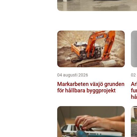
04 augusti 2026
02
Markarbeten växjö grunden
Ar
för hållbara byggprojekt
fu
hå