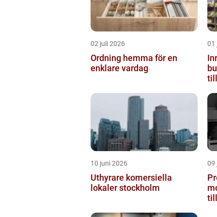
02 juli 2026
01 
Ordning hemma för en
In
enklare vardag
butiken 
ti
10 juni 2026
09 
Uthyrare komersiella
Pr
lokaler stockholm
mo
ti