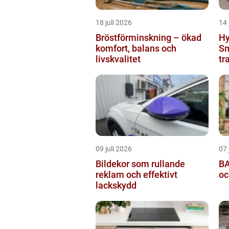
18 juli 2026
14 
Bröstförminskning – ökad
Hy
komfort, balans och
Sm
livskvalitet
tr
09 juli 2026
07 
Bildekor som rullande
BA
reklam och effektivt
oc
lackskydd