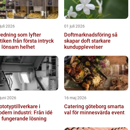
juli 2026
01 juli 2026
redning som lyfter
Doftmarknadsföring så
från första intryck
skapar doft starkare
ll lönsam helhet
kundupplevelser
juni 2026
16 maj 2026
ototyptillverkare i
Catering göteborg smarta
dern industri: Från idé
val för minnesvärda event
ll fungerande lösning