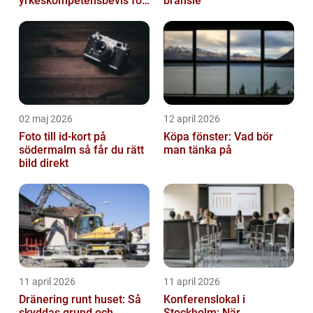
yrkeskompetensbevis för
bränsle
lastbil och buss
02 maj 2026
12 april 2026
Foto till id-kort på
Köpa fönster: Vad bör
södermalm så får du rätt
man tänka på
bild direkt
11 april 2026
11 april 2026
Dränering runt huset: Så
Konferenslokal i
skyddas grund och
Stockholm: När