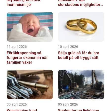
inomhusmiljö
storstadens möjligheter
möter lugnet utanför
11 april 2026
10 april 2026
Föräldrapenning så
Sälja guld så får du bra
fungerar ekonomin när
betalt på ett tryggt sätt
familjen växer
05 april 2026
05 april 2026
Knivslipning lund
Sophantering linköping