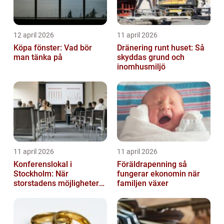
12 april 2026
11 april 2026
Köpa fönster: Vad bör
Dränering runt huset: Så
man tänka på
skyddas grund och
inomhusmiljö
11 april 2026
11 april 2026
Konferenslokal i
Föräldrapenning så
Stockholm: När
fungerar ekonomin när
storstadens möjligheter
familjen växer
möter lugnet utanför