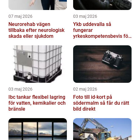
07 maj 2026
03 maj 2026
Neurorehab vägen
Ykb uddevalla så
tillbaka efter neurologisk
fungerar
skada eller sjukdom
yrkeskompetensbevis för
lastbil och buss
03 maj 2026
02 maj 2026
Ibc tankar flexibel lagring
Foto till id-kort på
för vatten, kemikalier och
södermalm så får du rätt
bränsle
bild direkt