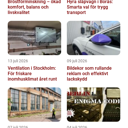
Bröstförminskning – ökad
Hyra släpvagn i Borås:
komfort, balans och
Smarta val för trygg
livskvalitet
transport
13 juli 2026
09 juli 2026
Ventilation i Stockholm:
Bildekor som rullande
För friskare
reklam och effektivt
inomhusklimat året runt
lackskydd
07 juli 2026
04 juli 2026