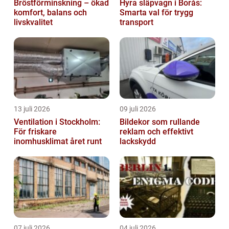
Bröstförminskning – ökad
Hyra släpvagn i Borås:
komfort, balans och
Smarta val för trygg
livskvalitet
transport
13 juli 2026
09 juli 2026
Ventilation i Stockholm:
Bildekor som rullande
För friskare
reklam och effektivt
inomhusklimat året runt
lackskydd
07 juli 2026
04 juli 2026