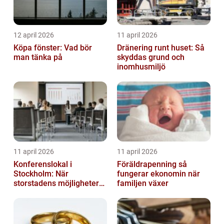
12 april 2026
11 april 2026
Köpa fönster: Vad bör
Dränering runt huset: Så
man tänka på
skyddas grund och
inomhusmiljö
11 april 2026
11 april 2026
Konferenslokal i
Föräldrapenning så
Stockholm: När
fungerar ekonomin när
storstadens möjligheter
familjen växer
möter lugnet utanför