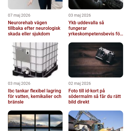
07 maj 2026
03 maj 2026
Neurorehab vägen
Ykb uddevalla så
tillbaka efter neurologisk
fungerar
skada eller sjukdom
yrkeskompetensbevis för
lastbil och buss
03 maj 2026
02 maj 2026
Ibc tankar flexibel lagring
Foto till id-kort på
för vatten, kemikalier och
södermalm så får du rätt
bränsle
bild direkt