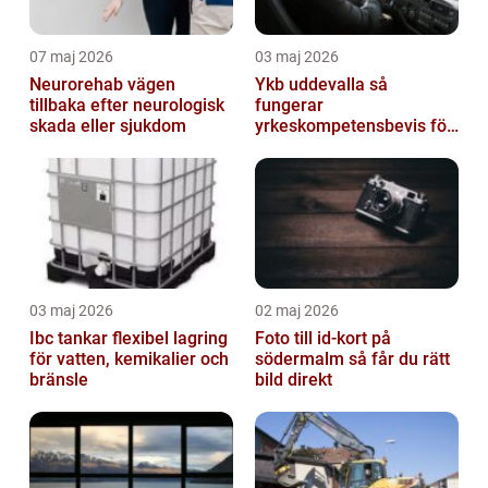
07 maj 2026
03 maj 2026
Neurorehab vägen
Ykb uddevalla så
tillbaka efter neurologisk
fungerar
skada eller sjukdom
yrkeskompetensbevis för
lastbil och buss
03 maj 2026
02 maj 2026
Ibc tankar flexibel lagring
Foto till id-kort på
för vatten, kemikalier och
södermalm så får du rätt
bränsle
bild direkt