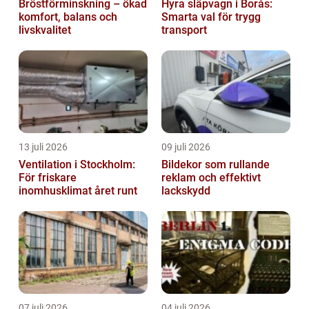
Bröstförminskning – ökad
Hyra släpvagn i Borås:
komfort, balans och
Smarta val för trygg
livskvalitet
transport
13 juli 2026
09 juli 2026
Ventilation i Stockholm:
Bildekor som rullande
För friskare
reklam och effektivt
inomhusklimat året runt
lackskydd
07 juli 2026
04 juli 2026