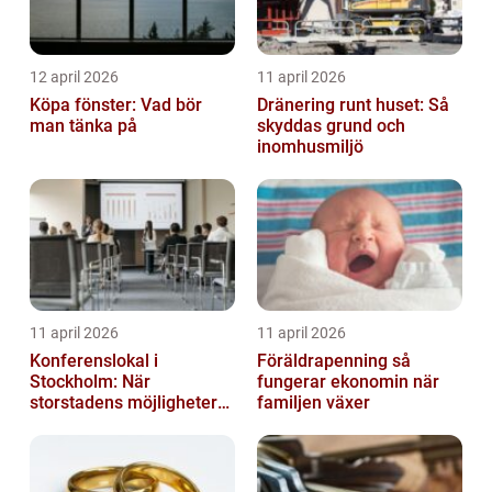
12 april 2026
11 april 2026
Köpa fönster: Vad bör
Dränering runt huset: Så
man tänka på
skyddas grund och
inomhusmiljö
11 april 2026
11 april 2026
Konferenslokal i
Föräldrapenning så
Stockholm: När
fungerar ekonomin när
storstadens möjligheter
familjen växer
möter lugnet utanför