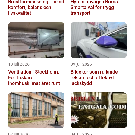
Bröstförminskning – ökad
Hyra släpvagn i Borås:
komfort, balans och
Smarta val för trygg
livskvalitet
transport
13 juli 2026
09 juli 2026
Ventilation i Stockholm:
Bildekor som rullande
För friskare
reklam och effektivt
inomhusklimat året runt
lackskydd
07 juli 2026
04 juli 2026