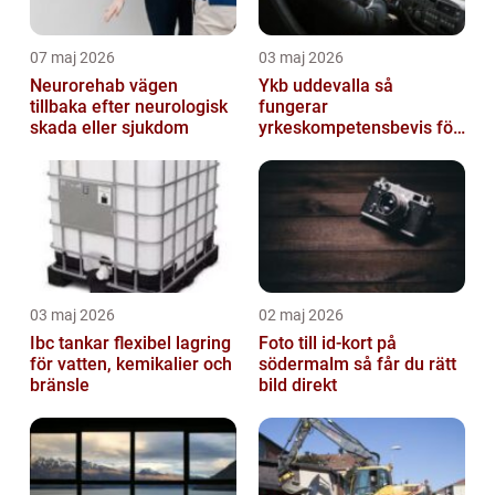
07 maj 2026
03 maj 2026
Neurorehab vägen
Ykb uddevalla så
tillbaka efter neurologisk
fungerar
skada eller sjukdom
yrkeskompetensbevis för
lastbil och buss
03 maj 2026
02 maj 2026
Ibc tankar flexibel lagring
Foto till id-kort på
för vatten, kemikalier och
södermalm så får du rätt
bränsle
bild direkt