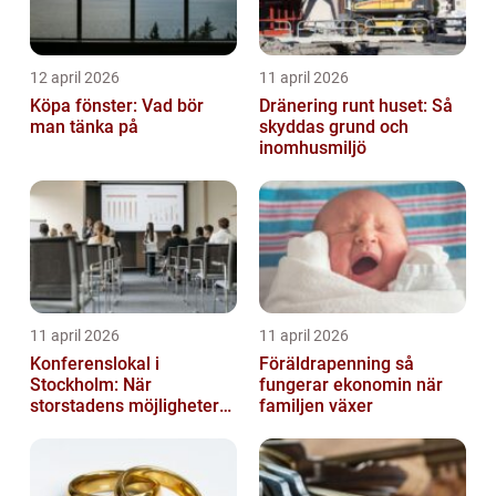
12 april 2026
11 april 2026
Köpa fönster: Vad bör
Dränering runt huset: Så
man tänka på
skyddas grund och
inomhusmiljö
11 april 2026
11 april 2026
Konferenslokal i
Föräldrapenning så
Stockholm: När
fungerar ekonomin när
storstadens möjligheter
familjen växer
möter lugnet utanför