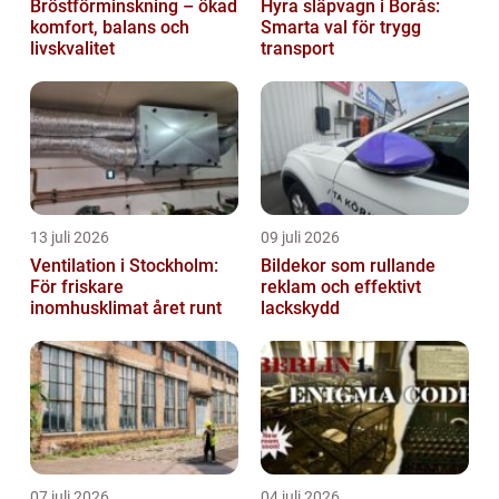
Bröstförminskning – ökad
Hyra släpvagn i Borås:
komfort, balans och
Smarta val för trygg
livskvalitet
transport
13 juli 2026
09 juli 2026
Ventilation i Stockholm:
Bildekor som rullande
För friskare
reklam och effektivt
inomhusklimat året runt
lackskydd
07 juli 2026
04 juli 2026