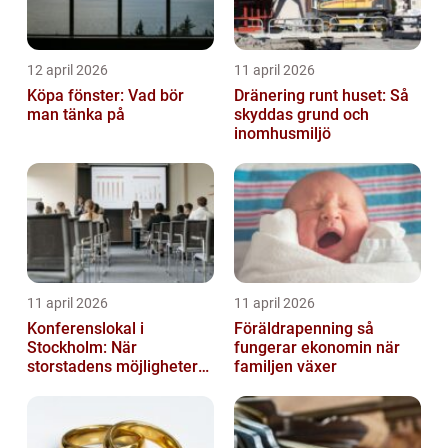
12 april 2026
11 april 2026
Köpa fönster: Vad bör
Dränering runt huset: Så
man tänka på
skyddas grund och
inomhusmiljö
11 april 2026
11 april 2026
Konferenslokal i
Föräldrapenning så
Stockholm: När
fungerar ekonomin när
storstadens möjligheter
familjen växer
möter lugnet utanför