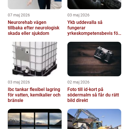
07 maj 2026
03 maj 2026
Neurorehab vägen
Ykb uddevalla så
tillbaka efter neurologisk
fungerar
skada eller sjukdom
yrkeskompetensbevis för
lastbil och buss
03 maj 2026
02 maj 2026
Ibc tankar flexibel lagring
Foto till id-kort på
för vatten, kemikalier och
södermalm så får du rätt
bränsle
bild direkt