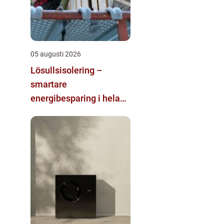
05 augusti 2026
Lösullsisolering –
smartare
energibesparing i hela
huset