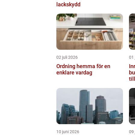
lackskydd
02 juli 2026
01 
Ordning hemma för en
In
enklare vardag
butiken 
ti
10 juni 2026
09 