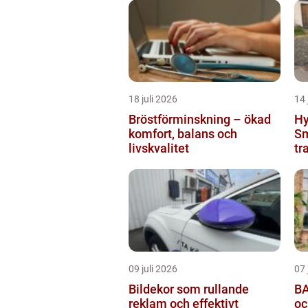
18 juli 2026
14 
Bröstförminskning – ökad
Hy
komfort, balans och
Sm
livskvalitet
tr
09 juli 2026
07 
Bildekor som rullande
BA
reklam och effektivt
oc