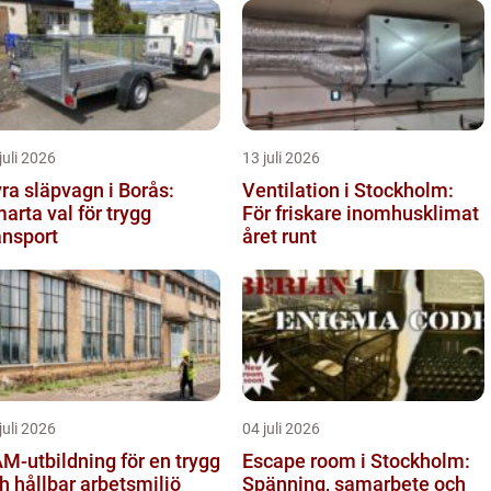
juli 2026
13 juli 2026
ra släpvagn i Borås:
Ventilation i Stockholm:
arta val för trygg
För friskare inomhusklimat
ansport
året runt
juli 2026
04 juli 2026
M-utbildning för en trygg
Escape room i Stockholm:
h hållbar arbetsmiljö
Spänning, samarbete och