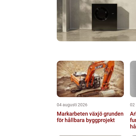
04 augusti 2026
02
Markarbeten växjö grunden
Ar
för hållbara byggprojekt
fu
hå